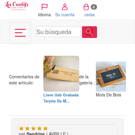
Panel de gestión de cookies
0
Idioma
Su cuenta
cesta
Comentarios de
de la
este artículo:
galería :
Mots De Bois
Llave Usb Grabada
Tarjeta De M...
par
Sandrine
( AVRILLE )